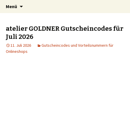
Kindersachen kostenlos, Deals, Rabatte für
Springe
Suchen
SparZwerge.de
Menü
zum
nach:
Eltern
Inhalt
atelier GOLDNER Gutscheincodes für
Juli 2026
11. Juli 2026
Gutscheincodes und Vorteilsnummern für
Onlineshops