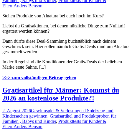
Familien , Babys und Kinder
,
Produkttests für Kinder &
Eltern
Anders Benson
Stehen Produkte von Alnatura bei euch hoch im Kurs?
Liebst du Gratisaktionen, bei denen nützliche Dinge zum Nulltarif
ergattert werden können?
Dann dürfte diese Deal-Sammlung buchstäblich nach deinem
Geschmack sein. Hier sollen nämlich Gratis-Deals rund um Alnatura
gesammelt werden.
In der Regel sind die Konditionen der Gratis-Deals der beliebten
Marke erste Sahne. [...]
>>> zum vollständigen Beitrag gehen
Gratisartikel für Männer: Kommst du
2026 an kostenlose Produkte?!
2. August 2026
Gewinnspiel & Verlosungen | Spielzeug und
Kindersachen gewinnen
,
Gratisartikel und Produktproben für
Familien , Babys und Kinder
,
Produkttests für Kinder &
Eltern
Anders Benson