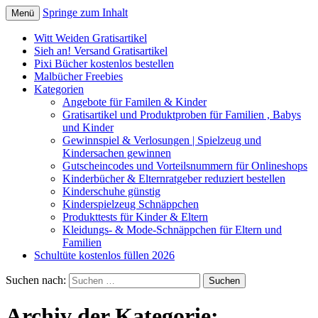
Springe zum Inhalt
Menü
Kindersachen kostenlos, Deals, Rabatte
SparZwerge.de
Witt Weiden Gratisartikel
für Eltern
Sieh an! Versand Gratisartikel
Pixi Bücher kostenlos bestellen
Malbücher Freebies
Kategorien
Angebote für Familen & Kinder
Gratisartikel und Produktproben für Familien , Babys
und Kinder
Gewinnspiel & Verlosungen | Spielzeug und
Kindersachen gewinnen
Gutscheincodes und Vorteilsnummern für Onlineshops
Kinderbücher & Elternratgeber reduziert bestellen
Kinderschuhe günstig
Kinderspielzeug Schnäppchen
Produkttests für Kinder & Eltern
Kleidungs- & Mode-Schnäppchen für Eltern und
Familien
Schultüte kostenlos füllen 2026
Suchen nach:
Archiv der Kategorie: