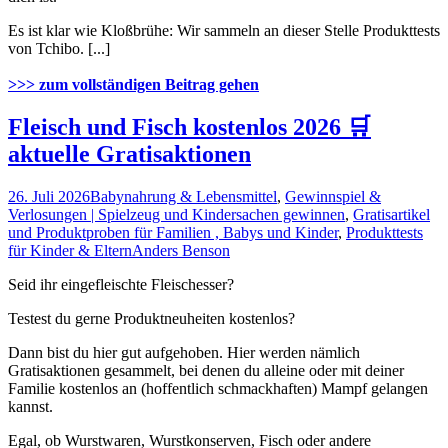
Es ist klar wie Kloßbrühe: Wir sammeln an dieser Stelle Produkttests
von Tchibo. [...]
>>> zum vollständigen Beitrag gehen
Fleisch und Fisch kostenlos 2026 🛒
aktuelle Gratisaktionen
26. Juli 2026
Babynahrung & Lebensmittel
,
Gewinnspiel &
Verlosungen | Spielzeug und Kindersachen gewinnen
,
Gratisartikel
und Produktproben für Familien , Babys und Kinder
,
Produkttests
für Kinder & Eltern
Anders Benson
Seid ihr eingefleischte Fleischesser?
Testest du gerne Produktneuheiten kostenlos?
Dann bist du hier gut aufgehoben. Hier werden nämlich
Gratisaktionen gesammelt, bei denen du alleine oder mit deiner
Familie kostenlos an (hoffentlich schmackhaften) Mampf gelangen
kannst.
Egal, ob Wurstwaren, Wurstkonserven, Fisch oder andere