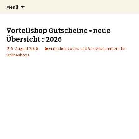
Kindersachen kostenlos, Deals, Rabatte für
Springe
Suchen
SparZwerge.de
Menü
zum
nach:
Eltern
Inhalt
Vorteilshop Gutscheine • neue
Übersicht :: 2026
5. August 2026
Gutscheincodes und Vorteilsnummern für
Onlineshops