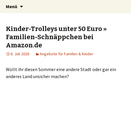
Kindersachen kostenlos, Deals, Rabatte für
Springe
Suchen
SparZwerge.de
Menü
zum
nach:
Eltern
Inhalt
Kinder-Trolleys unter 50 Euro »
Familien-Schnäppchen bei
Amazon.de
6. Juli 2026
Angebote für Familen & Kinder
Wollt ihr diesen Sommer eine andere Stadt oder gar ein
anderes Land unsicher machen?