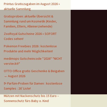
Printus Gratiszugaben im August 2026 »
aktuelle Sammlung
Gratisproben: aktuelle Übersicht &
Sammlung rund um Kosmetik (Kinder,
Familien, Eltern, Alleinerziehende)
ZooRoyal Gutscheine 2026 » SOFORT
Codes sehen!
Pokemon Freebies 2026 : kostenlose
Produkte und mehr Möglichkeiten!
medimops Gutscheincode *2026* *NICHT
versteckt!*
OTTO Office gratis Geschenke & Beigaben
→ August 2026
ᐅ Parfüm-Proben für Damen : kostenlose
Samples : 26′ Liste!
Mützen mit Nackenschutz bis 15 Euro –
Sonnenschutz fürs Baby o. Kind