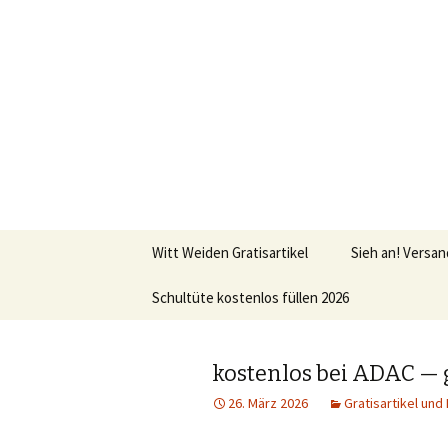
Kindersachen kostenlos, Deals, 
SparZwer
Springe
Witt Weiden Gratisartikel
Sieh an! Versan
zum
Inhalt
Schultüte kostenlos füllen 2026
kostenlos bei ADAC — 
26. März 2026
Gratisartikel und