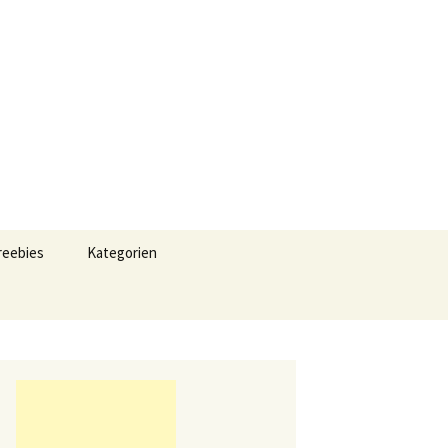
Suchen
reebies
Kategorien
nach:
Angebote für Familen &
Kinder
Gratisartikel und
Produktproben für
Familien , Babys und
Kinder
Gewinnspiel &