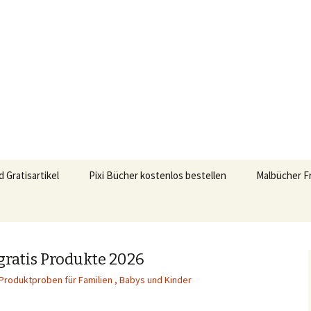
Rabatte für Eltern
ge.de
d Gratisartikel
Pixi Bücher kostenlos bestellen
Malbücher F
gratis Produkte 2026
 Produktproben für Familien , Babys und Kinder