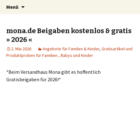
Kindersachen kostenlos, Deals, Rabatte für
Springe
Suchen
SparZwerge.de
Menü
zum
nach:
Eltern
Inhalt
mona.de Beigaben kostenlos & gratis
» 2026 «
2. Mai 2026
Angebote für Familen & Kinder
,
Gratisartikel und
Produktproben für Familien , Babys und Kinder
*Beim Versandhaus Mona gibt es hoffentlich
Gratisbeigaben für 2026!*