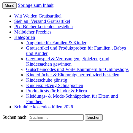
Springe zum Inhalt
Menü
Kindersachen kostenlos, Deals, Rabatte
SparZwerge.de
Witt Weiden Gratisartikel
für Eltern
Sieh an! Versand Gratisartikel
Pixi Bücher kostenlos bestellen
Malbücher Freebies
Kategorien
Angebote für Familen & Kinder
Gratisartikel und Produktproben für Familien , Babys
und Kinder
Gewinnspiel & Verlosungen | Spielzeug und
Kindersachen gewinnen
Gutscheincodes und Vorteilsnummern für Onlineshops
Kinderbücher & Elternratgeber reduziert bestellen
Kinderschuhe günstig
Kinderspielzeug Schnäppchen
Produkttests für Kinder & Eltern
Kleidungs- & Mode-Schnäppchen für Eltern und
Familien
Schultüte kostenlos füllen 2026
Suchen nach: