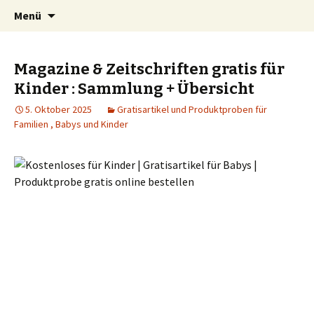
Kindersachen kostenlos, Deals, Rabatte für
Springe
Suchen
SparZwerge.de
Menü
zum
nach:
Eltern
Inhalt
Magazine & Zeitschriften gratis für
Kinder : Sammlung + Übersicht
5. Oktober 2025
Gratisartikel und Produktproben für
Familien , Babys und Kinder