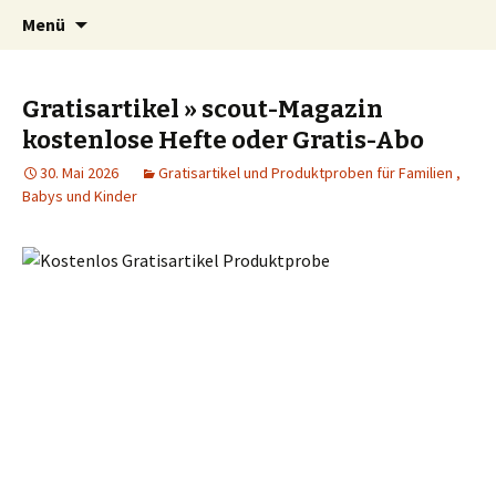
Kindersachen kostenlos, Deals, Rabatte für
Springe
Suchen
SparZwerge.de
Menü
zum
nach:
Eltern
Inhalt
Gratisartikel » scout-Magazin
kostenlose Hefte oder Gratis-Abo
30. Mai 2026
Gratisartikel und Produktproben für Familien ,
Babys und Kinder