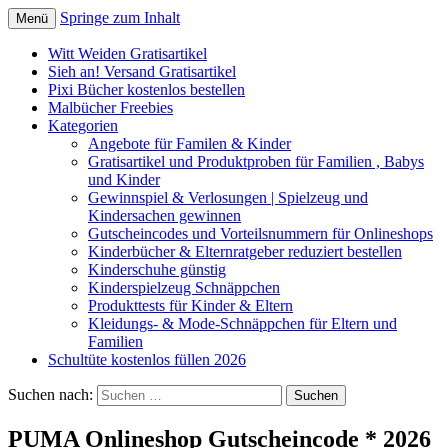
Springe zum Inhalt
Menü
Kindersachen kostenlos, Deals, Rabatte
SparZwerge.de
Witt Weiden Gratisartikel
für Eltern
Sieh an! Versand Gratisartikel
Pixi Bücher kostenlos bestellen
Malbücher Freebies
Kategorien
Angebote für Familen & Kinder
Gratisartikel und Produktproben für Familien , Babys
und Kinder
Gewinnspiel & Verlosungen | Spielzeug und
Kindersachen gewinnen
Gutscheincodes und Vorteilsnummern für Onlineshops
Kinderbücher & Elternratgeber reduziert bestellen
Kinderschuhe günstig
Kinderspielzeug Schnäppchen
Produkttests für Kinder & Eltern
Kleidungs- & Mode-Schnäppchen für Eltern und
Familien
Schultüte kostenlos füllen 2026
Suchen nach:
PUMA Onlineshop Gutscheincode * 2026